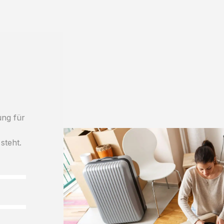
ung für
steht.