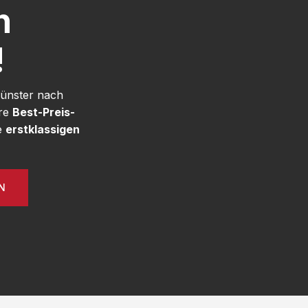
h
!
Münster nach
ere
Best-Preis-
e
erstklassigen
N