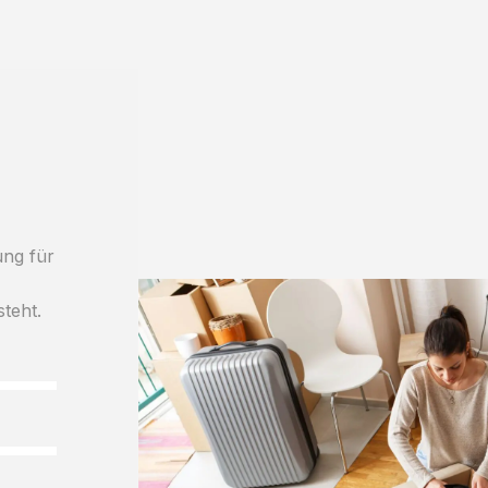
ung für
steht.