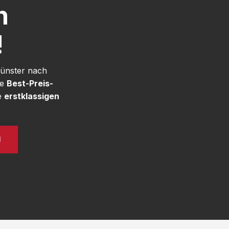
h
!
Münster nach
re
Best-Preis-
e
erstklassigen
N