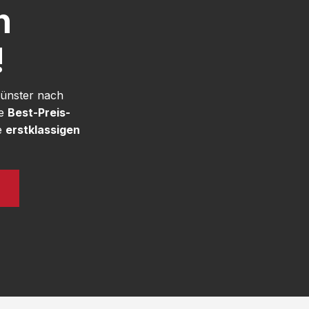
h
!
Münster nach
re
Best-Preis-
e
erstklassigen