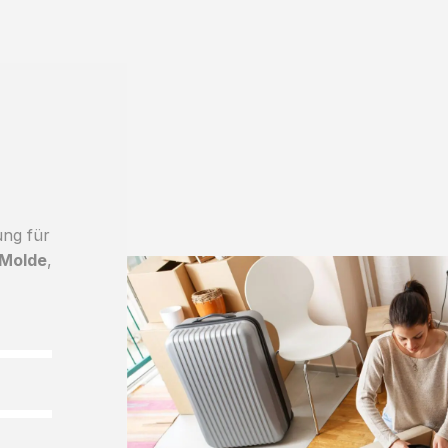
ung für
 Molde
,