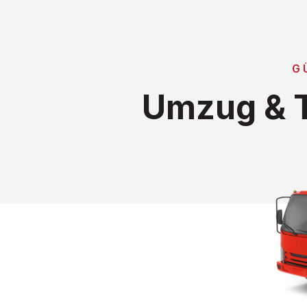
G
Umzug & T