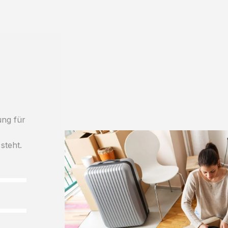
ung für
steht.