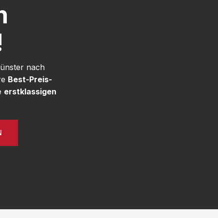
h
!
Münster nach
re
Best-Preis-
e
erstklassigen
N