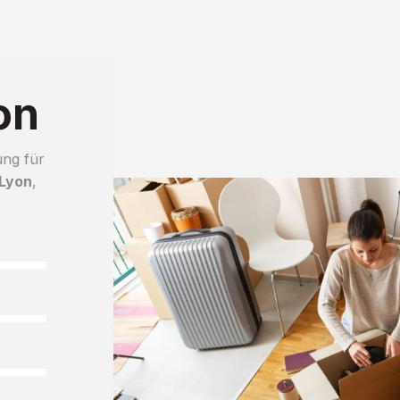
on
ung für
 Lyon
,