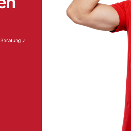
en
 Beratung ✓
: