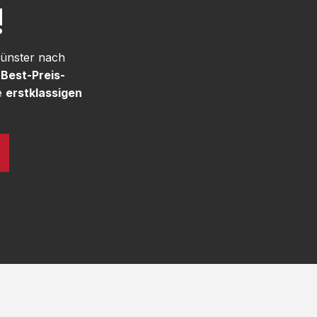
!
Münster nach
e
Best-Preis-
e
erstklassigen