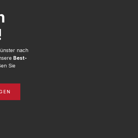
h
!
Münster nach
unsere
Best-
en Sie
GEN