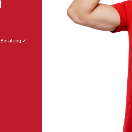
m
 Beratung ✓
: