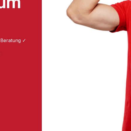
zum
 Beratung ✓
: