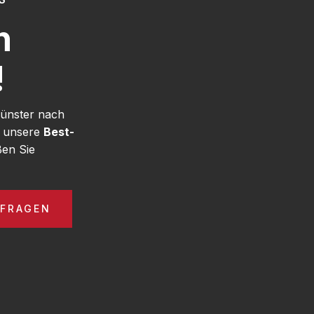
h
!
Münster nach
e unsere
Best-
en Sie
NFRAGEN