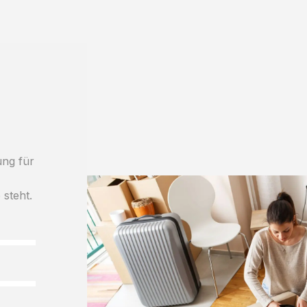
ung für
 steht.