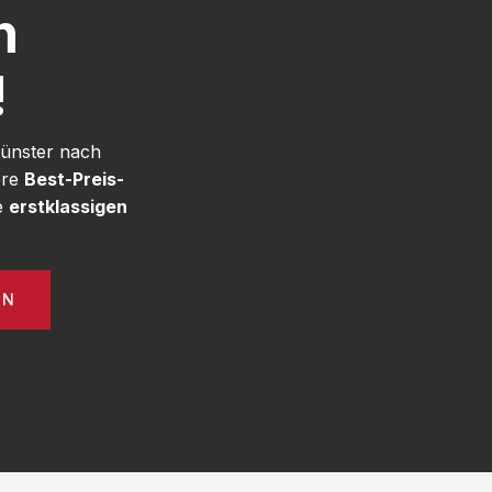
h
!
Münster nach
ere
Best-Preis-
e
erstklassigen
EN