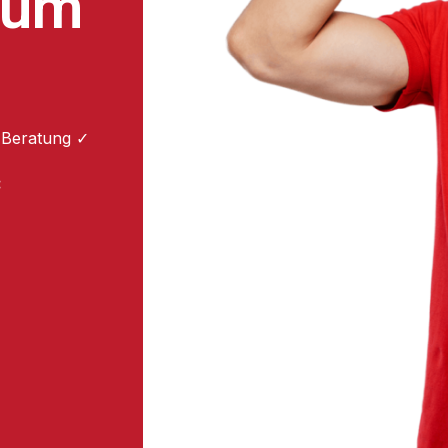
zum
 Beratung ✓
: