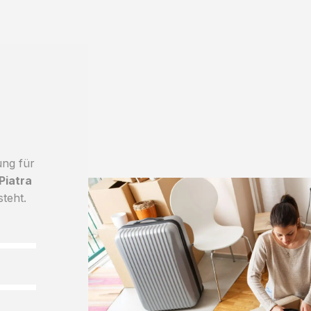
ung für
Piatra
steht.