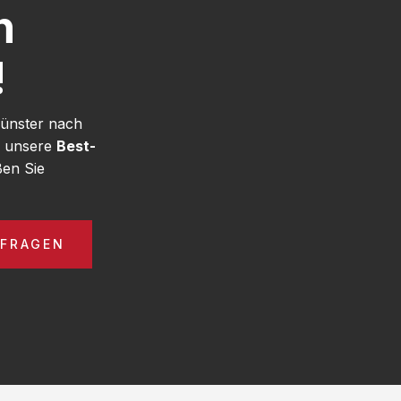
h
!
Münster nach
e unsere
Best-
en Sie
NFRAGEN