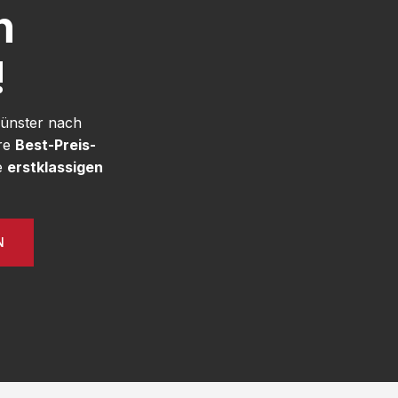
h
!
Münster nach
ere
Best-Preis-
e
erstklassigen
N