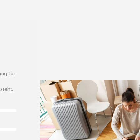
ung für
steht.