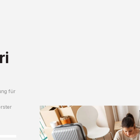
ri
ung für
erster