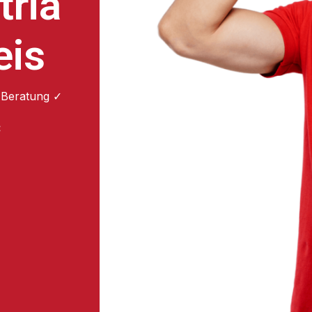
tria
eis
 Beratung ✓
: