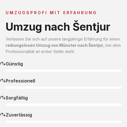
UMZUGSPROFI MIT ERFAHRUNG
Umzug nach Šentjur
Verlassen Sie sich auf unsere langjährige Erfahrung für einen
reibungslosen Umzug von Münster nach Šentjur
, bei dem
Professionalität an erster Stelle steht.
0%
Günstig
0%
Professionell
0%
Sorgfältig
0%
Zuverlässig