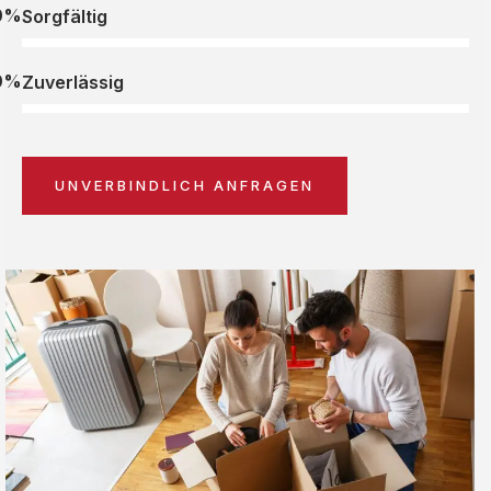
0%
Sorgfältig
0%
Zuverlässig
UNVERBINDLICH ANFRAGEN