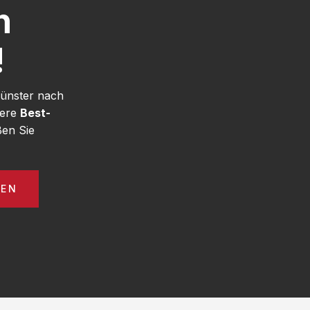
h
!
Münster nach
sere
Best-
en Sie
GEN