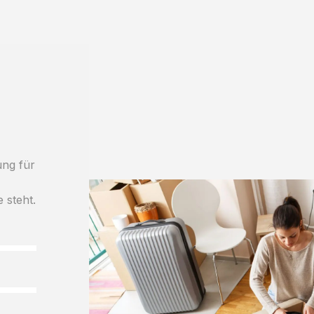
ung für
e steht.