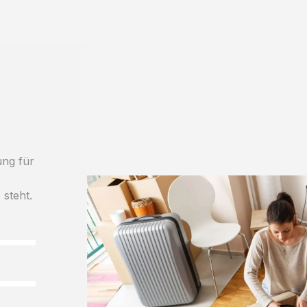
ung für
 steht.