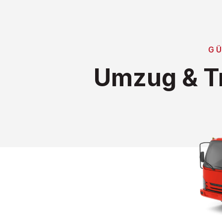
GÜ
Umzug & T