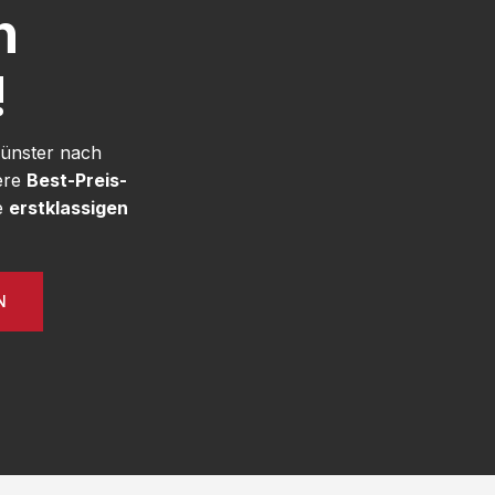
h
!
Münster nach
ere
Best-Preis-
e
erstklassigen
N