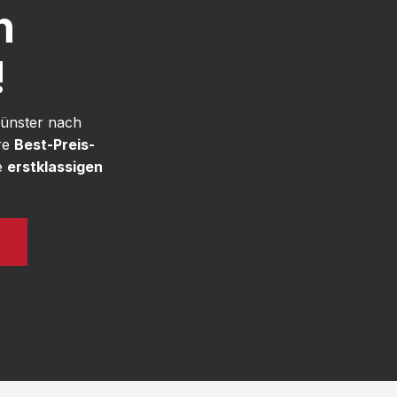
h
!
Münster nach
re
Best-Preis-
e
erstklassigen
N