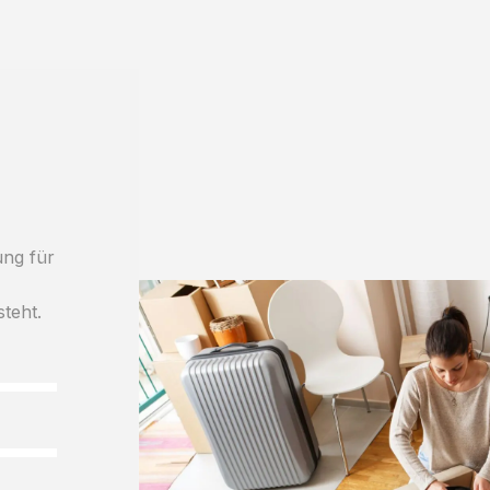
ung für
steht.