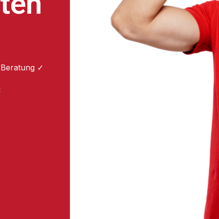
ten
 Beratung ✓
: