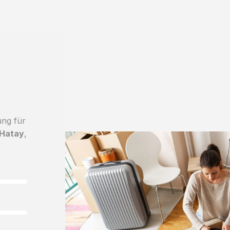
ung für
 Hatay
,