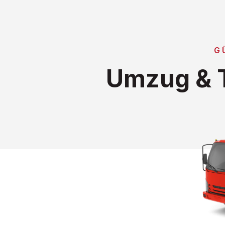
G
Umzug & T