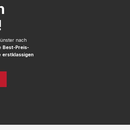
h
!
Münster nach
re
Best-Preis-
e
erstklassigen