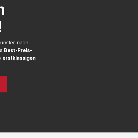
h
!
Münster nach
re
Best-Preis-
e
erstklassigen