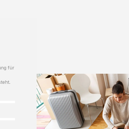
ung für
teht.