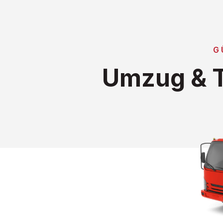
G
Umzug & T